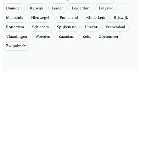
IJmuiden
Katwijk
Leiden
Leiderdorp
Lelystad
Maassluis
Nieuwegein
Purmerend
Ridderkerk
Rijswijk
Rotterdam
Schiedam
Spijkenisse
Utrecht
Veenendaal
Vlaardingen
Woerden
Zaandam
Zeist
Zoetermeer
Zwijndrecht
Velmont
Collectieve toegang tot betere tarieven. Wij brengen mensen samen
en onderhandelen als groep betere tarieven bij geselecteerde
aanbieders.
Categorieën