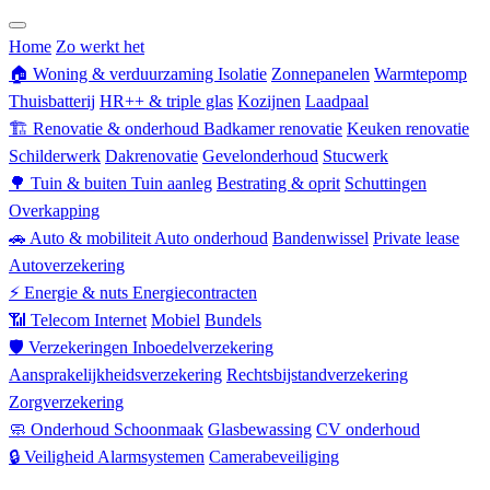
Zorgverzekering
Home
Zo werkt het
🏠
Woning & verduurzaming
Isolatie
Zonnepanelen
Warmtepomp
Thuisbatterij
HR++ & triple glas
Kozijnen
Laadpaal
🏗
Renovatie & onderhoud
Badkamer renovatie
Keuken renovatie
Schilderwerk
Dakrenovatie
Gevelonderhoud
Stucwerk
🌳
Tuin & buiten
Tuin aanleg
Bestrating & oprit
Schuttingen
Overkapping
🚗
Auto & mobiliteit
Auto onderhoud
Bandenwissel
Private lease
Autoverzekering
⚡
Energie & nuts
Energiecontracten
📶
Telecom
Internet
Mobiel
Bundels
🛡
Verzekeringen
Inboedelverzekering
Aansprakelijkheidsverzekering
Rechtsbijstandverzekering
Zorgverzekering
🧼
Onderhoud
Schoonmaak
Glasbewassing
CV onderhoud
🔒
Veiligheid
Alarmsystemen
Camerabeveiliging