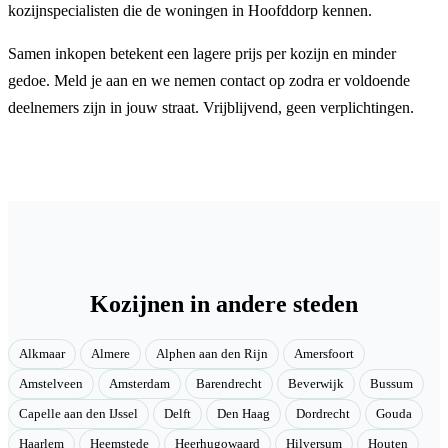
kozijnspecialisten die de woningen in Hoofddorp kennen.
Samen inkopen betekent een lagere prijs per kozijn en minder
gedoe. Meld je aan en we nemen contact op zodra er voldoende
deelnemers zijn in jouw straat. Vrijblijvend, geen verplichtingen.
Kozijnen in andere steden
Alkmaar
Almere
Alphen aan den Rijn
Amersfoort
Amstelveen
Amsterdam
Barendrecht
Beverwijk
Bussum
Capelle aan den IJssel
Delft
Den Haag
Dordrecht
Gouda
Haarlem
Heemstede
Heerhugowaard
Hilversum
Houten