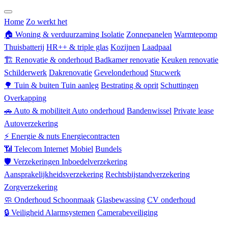
Zorgverzekering
Home
Zo werkt het
🏠
Woning & verduurzaming
Isolatie
Zonnepanelen
Warmtepomp
Thuisbatterij
HR++ & triple glas
Kozijnen
Laadpaal
🏗
Renovatie & onderhoud
Badkamer renovatie
Keuken renovatie
Schilderwerk
Dakrenovatie
Gevelonderhoud
Stucwerk
🌳
Tuin & buiten
Tuin aanleg
Bestrating & oprit
Schuttingen
Overkapping
🚗
Auto & mobiliteit
Auto onderhoud
Bandenwissel
Private lease
Autoverzekering
⚡
Energie & nuts
Energiecontracten
📶
Telecom
Internet
Mobiel
Bundels
🛡
Verzekeringen
Inboedelverzekering
Aansprakelijkheidsverzekering
Rechtsbijstandverzekering
Zorgverzekering
🧼
Onderhoud
Schoonmaak
Glasbewassing
CV onderhoud
🔒
Veiligheid
Alarmsystemen
Camerabeveiliging