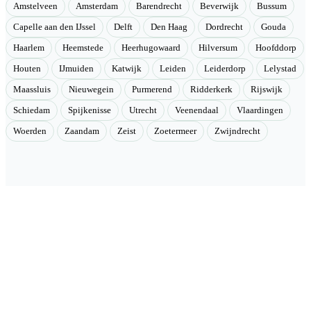
Amstelveen
Amsterdam
Barendrecht
Beverwijk
Bussum
Capelle aan den IJssel
Delft
Den Haag
Dordrecht
Gouda
Haarlem
Heemstede
Heerhugowaard
Hilversum
Hoofddorp
Houten
IJmuiden
Katwijk
Leiden
Leiderdorp
Lelystad
Maassluis
Nieuwegein
Purmerend
Ridderkerk
Rijswijk
Schiedam
Spijkenisse
Utrecht
Veenendaal
Vlaardingen
Woerden
Zaandam
Zeist
Zoetermeer
Zwijndrecht
Velmont
Collectieve toegang tot betere tarieven. Wij brengen mensen samen
en onderhandelen als groep betere tarieven bij geselecteerde
aanbieders.