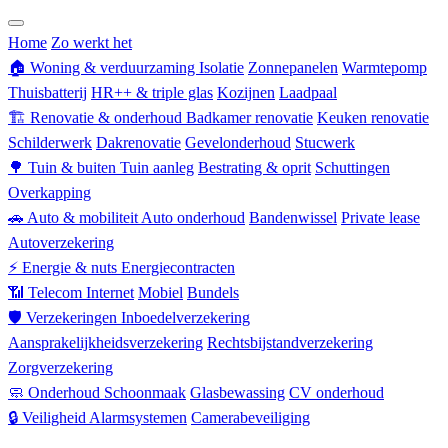
Zorgverzekering
Home
Zo werkt het
🏠
Woning & verduurzaming
Isolatie
Zonnepanelen
Warmtepomp
Thuisbatterij
HR++ & triple glas
Kozijnen
Laadpaal
🏗
Renovatie & onderhoud
Badkamer renovatie
Keuken renovatie
Schilderwerk
Dakrenovatie
Gevelonderhoud
Stucwerk
🌳
Tuin & buiten
Tuin aanleg
Bestrating & oprit
Schuttingen
Overkapping
🚗
Auto & mobiliteit
Auto onderhoud
Bandenwissel
Private lease
Autoverzekering
⚡
Energie & nuts
Energiecontracten
📶
Telecom
Internet
Mobiel
Bundels
🛡
Verzekeringen
Inboedelverzekering
Aansprakelijkheidsverzekering
Rechtsbijstandverzekering
Zorgverzekering
🧼
Onderhoud
Schoonmaak
Glasbewassing
CV onderhoud
🔒
Veiligheid
Alarmsystemen
Camerabeveiliging