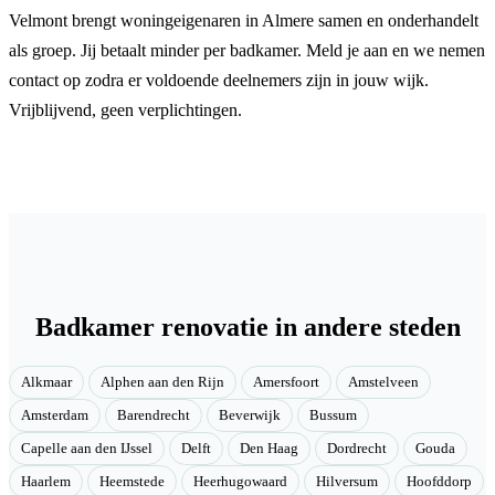
Velmont brengt woningeigenaren in Almere samen en onderhandelt
als groep. Jij betaalt minder per badkamer. Meld je aan en we nemen
contact op zodra er voldoende deelnemers zijn in jouw wijk.
Vrijblijvend, geen verplichtingen.
Badkamer renovatie in andere steden
Alkmaar
Alphen aan den Rijn
Amersfoort
Amstelveen
Amsterdam
Barendrecht
Beverwijk
Bussum
Capelle aan den IJssel
Delft
Den Haag
Dordrecht
Gouda
Haarlem
Heemstede
Heerhugowaard
Hilversum
Hoofddorp