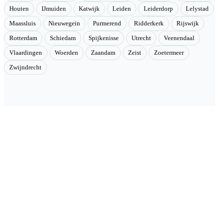
Houten
IJmuiden
Katwijk
Leiden
Leiderdorp
Lelystad
Maassluis
Nieuwegein
Purmerend
Ridderkerk
Rijswijk
Rotterdam
Schiedam
Spijkenisse
Utrecht
Veenendaal
Vlaardingen
Woerden
Zaandam
Zeist
Zoetermeer
Zwijndrecht
Velmont
Collectieve toegang tot betere tarieven. Wij brengen mensen samen
en onderhandelen als groep betere tarieven bij geselecteerde
aanbieders.
Categorieën