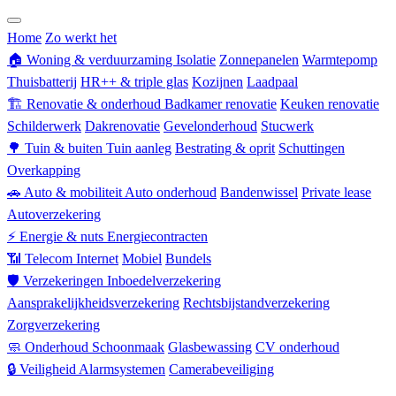
Zorgverzekering
Home
Zo werkt het
🏠
Woning & verduurzaming
Isolatie
Zonnepanelen
Warmtepomp
Thuisbatterij
HR++ & triple glas
Kozijnen
Laadpaal
🏗
Renovatie & onderhoud
Badkamer renovatie
Keuken renovatie
Schilderwerk
Dakrenovatie
Gevelonderhoud
Stucwerk
🌳
Tuin & buiten
Tuin aanleg
Bestrating & oprit
Schuttingen
Overkapping
🚗
Auto & mobiliteit
Auto onderhoud
Bandenwissel
Private lease
Autoverzekering
⚡
Energie & nuts
Energiecontracten
📶
Telecom
Internet
Mobiel
Bundels
🛡
Verzekeringen
Inboedelverzekering
Aansprakelijkheidsverzekering
Rechtsbijstandverzekering
Zorgverzekering
🧼
Onderhoud
Schoonmaak
Glasbewassing
CV onderhoud
🔒
Veiligheid
Alarmsystemen
Camerabeveiliging