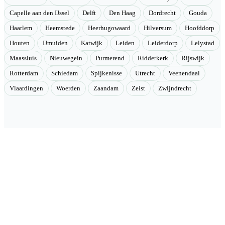
Capelle aan den IJssel
Delft
Den Haag
Dordrecht
Gouda
Haarlem
Heemstede
Heerhugowaard
Hilversum
Hoofddorp
Houten
IJmuiden
Katwijk
Leiden
Leiderdorp
Lelystad
Maassluis
Nieuwegein
Purmerend
Ridderkerk
Rijswijk
Rotterdam
Schiedam
Spijkenisse
Utrecht
Veenendaal
Vlaardingen
Woerden
Zaandam
Zeist
Zwijndrecht
Velmont
Collectieve toegang tot betere tarieven. Wij brengen mensen samen
en onderhandelen als groep betere tarieven bij geselecteerde
aanbieders.