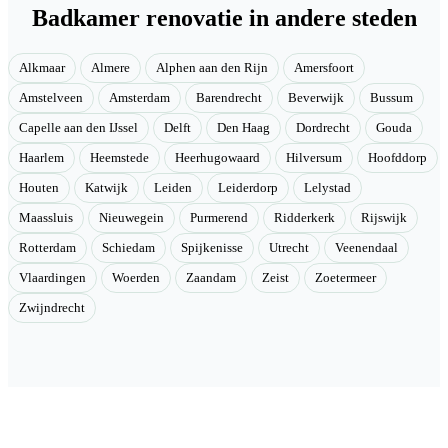
Badkamer renovatie in andere steden
Alkmaar
Almere
Alphen aan den Rijn
Amersfoort
Amstelveen
Amsterdam
Barendrecht
Beverwijk
Bussum
Capelle aan den IJssel
Delft
Den Haag
Dordrecht
Gouda
Haarlem
Heemstede
Heerhugowaard
Hilversum
Hoofddorp
Houten
Katwijk
Leiden
Leiderdorp
Lelystad
Maassluis
Nieuwegein
Purmerend
Ridderkerk
Rijswijk
Rotterdam
Schiedam
Spijkenisse
Utrecht
Veenendaal
Vlaardingen
Woerden
Zaandam
Zeist
Zoetermeer
Zwijndrecht
Velmont