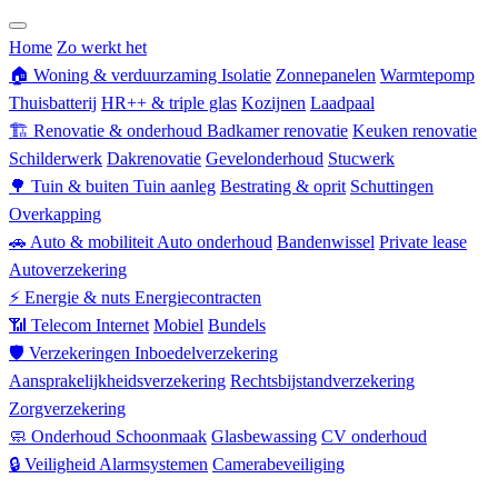
Zorgverzekering
Home
Zo werkt het
🏠
Woning & verduurzaming
Isolatie
Zonnepanelen
Warmtepomp
Thuisbatterij
HR++ & triple glas
Kozijnen
Laadpaal
🏗
Renovatie & onderhoud
Badkamer renovatie
Keuken renovatie
Schilderwerk
Dakrenovatie
Gevelonderhoud
Stucwerk
🌳
Tuin & buiten
Tuin aanleg
Bestrating & oprit
Schuttingen
Overkapping
🚗
Auto & mobiliteit
Auto onderhoud
Bandenwissel
Private lease
Autoverzekering
⚡
Energie & nuts
Energiecontracten
📶
Telecom
Internet
Mobiel
Bundels
🛡
Verzekeringen
Inboedelverzekering
Aansprakelijkheidsverzekering
Rechtsbijstandverzekering
Zorgverzekering
🧼
Onderhoud
Schoonmaak
Glasbewassing
CV onderhoud
🔒
Veiligheid
Alarmsystemen
Camerabeveiliging