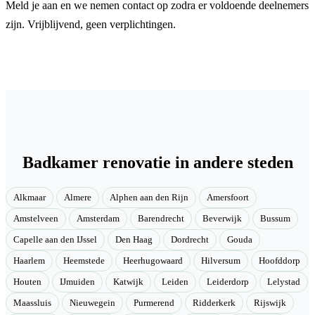
Meld je aan en we nemen contact op zodra er voldoende deelnemers
zijn. Vrijblijvend, geen verplichtingen.
Badkamer renovatie in andere steden
Alkmaar
Almere
Alphen aan den Rijn
Amersfoort
Amstelveen
Amsterdam
Barendrecht
Beverwijk
Bussum
Capelle aan den IJssel
Den Haag
Dordrecht
Gouda
Haarlem
Heemstede
Heerhugowaard
Hilversum
Hoofddorp
Houten
IJmuiden
Katwijk
Leiden
Leiderdorp
Lelystad
Maassluis
Nieuwegein
Purmerend
Ridderkerk
Rijswijk