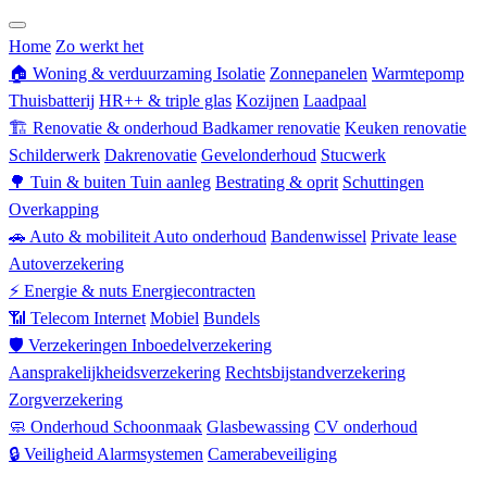
Zorgverzekering
Home
Zo werkt het
🏠
Woning & verduurzaming
Isolatie
Zonnepanelen
Warmtepomp
Thuisbatterij
HR++ & triple glas
Kozijnen
Laadpaal
🏗
Renovatie & onderhoud
Badkamer renovatie
Keuken renovatie
Schilderwerk
Dakrenovatie
Gevelonderhoud
Stucwerk
🌳
Tuin & buiten
Tuin aanleg
Bestrating & oprit
Schuttingen
Overkapping
🚗
Auto & mobiliteit
Auto onderhoud
Bandenwissel
Private lease
Autoverzekering
⚡
Energie & nuts
Energiecontracten
📶
Telecom
Internet
Mobiel
Bundels
🛡
Verzekeringen
Inboedelverzekering
Aansprakelijkheidsverzekering
Rechtsbijstandverzekering
Zorgverzekering
🧼
Onderhoud
Schoonmaak
Glasbewassing
CV onderhoud
🔒
Veiligheid
Alarmsystemen
Camerabeveiliging