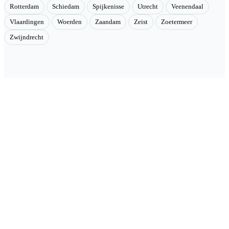
Rotterdam
Schiedam
Spijkenisse
Utrecht
Veenendaal
Vlaardingen
Woerden
Zaandam
Zeist
Zoetermeer
Zwijndrecht
Velmont
Collectieve toegang tot betere tarieven. Wij brengen mensen samen
en onderhandelen als groep betere tarieven bij geselecteerde
aanbieders.
Categorieën
🏠 Woning & verduurzaming
🏗 Renovatie & onderhoud
🌳 Tuin & buiten