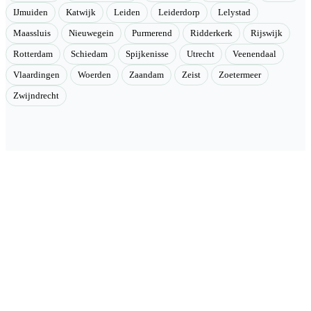
IJmuiden
Katwijk
Leiden
Leiderdorp
Lelystad
Maassluis
Nieuwegein
Purmerend
Ridderkerk
Rijswijk
Rotterdam
Schiedam
Spijkenisse
Utrecht
Veenendaal
Vlaardingen
Woerden
Zaandam
Zeist
Zoetermeer
Zwijndrecht
Velmont
Collectieve toegang tot betere tarieven. Wij brengen mensen samen
en onderhandelen als groep betere tarieven bij geselecteerde
aanbieders.
Categorieën