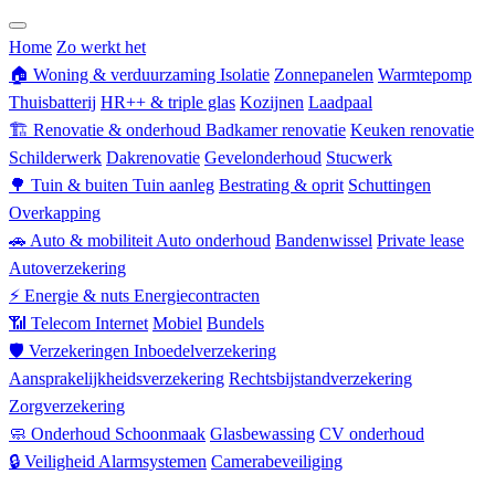
Zorgverzekering
Home
Zo werkt het
🏠
Woning & verduurzaming
Isolatie
Zonnepanelen
Warmtepomp
Thuisbatterij
HR++ & triple glas
Kozijnen
Laadpaal
🏗
Renovatie & onderhoud
Badkamer renovatie
Keuken renovatie
Schilderwerk
Dakrenovatie
Gevelonderhoud
Stucwerk
🌳
Tuin & buiten
Tuin aanleg
Bestrating & oprit
Schuttingen
Overkapping
🚗
Auto & mobiliteit
Auto onderhoud
Bandenwissel
Private lease
Autoverzekering
⚡
Energie & nuts
Energiecontracten
📶
Telecom
Internet
Mobiel
Bundels
🛡
Verzekeringen
Inboedelverzekering
Aansprakelijkheidsverzekering
Rechtsbijstandverzekering
Zorgverzekering
🧼
Onderhoud
Schoonmaak
Glasbewassing
CV onderhoud
🔒
Veiligheid
Alarmsystemen
Camerabeveiliging