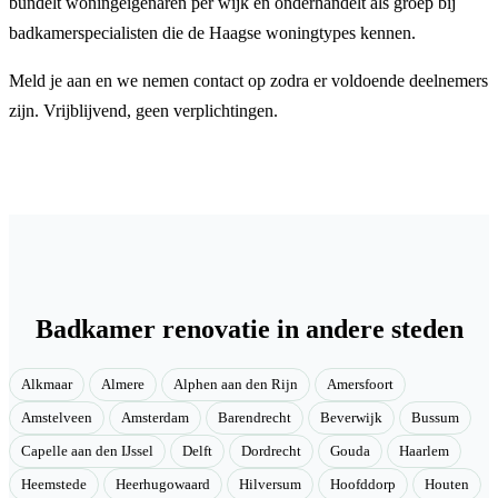
bundelt woningeigenaren per wijk en onderhandelt als groep bij
badkamerspecialisten die de Haagse woningtypes kennen.
Meld je aan en we nemen contact op zodra er voldoende deelnemers
zijn. Vrijblijvend, geen verplichtingen.
Badkamer renovatie in andere steden
Alkmaar
Almere
Alphen aan den Rijn
Amersfoort
Amstelveen
Amsterdam
Barendrecht
Beverwijk
Bussum
Capelle aan den IJssel
Delft
Dordrecht
Gouda
Haarlem
Heemstede
Heerhugowaard
Hilversum
Hoofddorp
Houten