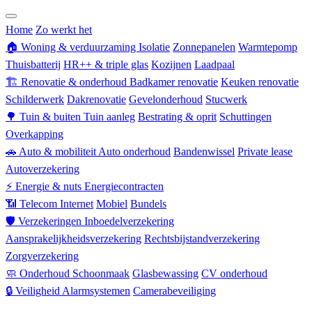
Zorgverzekering
Home
Zo werkt het
🏠
Woning & verduurzaming
Isolatie
Zonnepanelen
Warmtepomp
Thuisbatterij
HR++ & triple glas
Kozijnen
Laadpaal
🏗
Renovatie & onderhoud
Badkamer renovatie
Keuken renovatie
Schilderwerk
Dakrenovatie
Gevelonderhoud
Stucwerk
🌳
Tuin & buiten
Tuin aanleg
Bestrating & oprit
Schuttingen
Overkapping
🚗
Auto & mobiliteit
Auto onderhoud
Bandenwissel
Private lease
Autoverzekering
⚡
Energie & nuts
Energiecontracten
📶
Telecom
Internet
Mobiel
Bundels
🛡
Verzekeringen
Inboedelverzekering
Aansprakelijkheidsverzekering
Rechtsbijstandverzekering
Zorgverzekering
🧼
Onderhoud
Schoonmaak
Glasbewassing
CV onderhoud
🔒
Veiligheid
Alarmsystemen
Camerabeveiliging