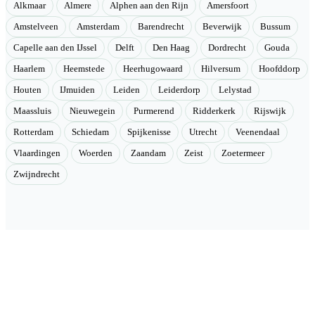
Alkmaar
Almere
Alphen aan den Rijn
Amersfoort
Amstelveen
Amsterdam
Barendrecht
Beverwijk
Bussum
Capelle aan den IJssel
Delft
Den Haag
Dordrecht
Gouda
Haarlem
Heemstede
Heerhugowaard
Hilversum
Hoofddorp
Houten
IJmuiden
Leiden
Leiderdorp
Lelystad
Maassluis
Nieuwegein
Purmerend
Ridderkerk
Rijswijk
Rotterdam
Schiedam
Spijkenisse
Utrecht
Veenendaal
Vlaardingen
Woerden
Zaandam
Zeist
Zoetermeer
Zwijndrecht
Velmont
Collectieve toegang tot betere tarieven. Wij brengen mensen samen