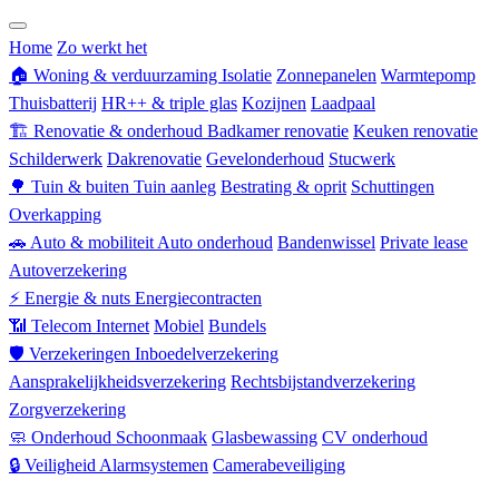
Zorgverzekering
Home
Zo werkt het
🏠
Woning & verduurzaming
Isolatie
Zonnepanelen
Warmtepomp
Thuisbatterij
HR++ & triple glas
Kozijnen
Laadpaal
🏗
Renovatie & onderhoud
Badkamer renovatie
Keuken renovatie
Schilderwerk
Dakrenovatie
Gevelonderhoud
Stucwerk
🌳
Tuin & buiten
Tuin aanleg
Bestrating & oprit
Schuttingen
Overkapping
🚗
Auto & mobiliteit
Auto onderhoud
Bandenwissel
Private lease
Autoverzekering
⚡
Energie & nuts
Energiecontracten
📶
Telecom
Internet
Mobiel
Bundels
🛡
Verzekeringen
Inboedelverzekering
Aansprakelijkheidsverzekering
Rechtsbijstandverzekering
Zorgverzekering
🧼
Onderhoud
Schoonmaak
Glasbewassing
CV onderhoud
🔒
Veiligheid
Alarmsystemen
Camerabeveiliging