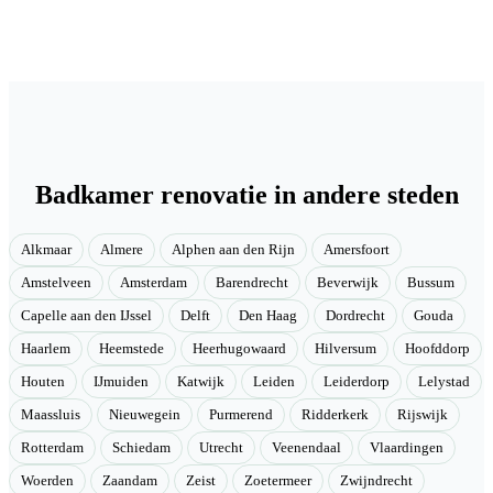
Badkamer renovatie in andere steden
Alkmaar
Almere
Alphen aan den Rijn
Amersfoort
Amstelveen
Amsterdam
Barendrecht
Beverwijk
Bussum
Capelle aan den IJssel
Delft
Den Haag
Dordrecht
Gouda
Haarlem
Heemstede
Heerhugowaard
Hilversum
Hoofddorp
Houten
IJmuiden
Katwijk
Leiden
Leiderdorp
Lelystad
Maassluis
Nieuwegein
Purmerend
Ridderkerk
Rijswijk
Rotterdam
Schiedam
Utrecht
Veenendaal
Vlaardingen
Woerden
Zaandam
Zeist
Zoetermeer
Zwijndrecht