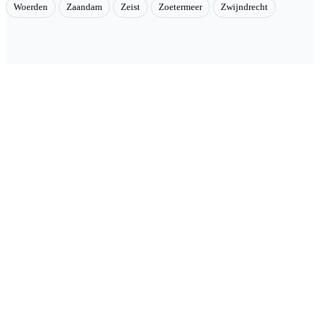
Woerden
Zaandam
Zeist
Zoetermeer
Zwijndrecht
Velmont
Collectieve toegang tot betere tarieven. Wij brengen mensen samen
en onderhandelen als groep betere tarieven bij geselecteerde
aanbieders.
Categorieën
🏠 Woning & verduurzaming
🏗 Renovatie & onderhoud
🌳 Tuin & buiten
🚗 Auto & mobiliteit
⚡ Energie & nuts