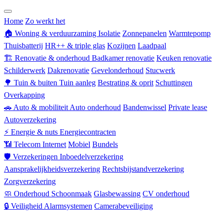
Zorgverzekering
Home
Zo werkt het
🏠
Woning & verduurzaming
Isolatie
Zonnepanelen
Warmtepomp
Thuisbatterij
HR++ & triple glas
Kozijnen
Laadpaal
🏗
Renovatie & onderhoud
Badkamer renovatie
Keuken renovatie
Schilderwerk
Dakrenovatie
Gevelonderhoud
Stucwerk
🌳
Tuin & buiten
Tuin aanleg
Bestrating & oprit
Schuttingen
Overkapping
🚗
Auto & mobiliteit
Auto onderhoud
Bandenwissel
Private lease
Autoverzekering
⚡
Energie & nuts
Energiecontracten
📶
Telecom
Internet
Mobiel
Bundels
🛡
Verzekeringen
Inboedelverzekering
Aansprakelijkheidsverzekering
Rechtsbijstandverzekering
Zorgverzekering
🧼
Onderhoud
Schoonmaak
Glasbewassing
CV onderhoud
🔒
Veiligheid
Alarmsystemen
Camerabeveiliging