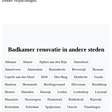
zonder verplichtingen.
Badkamer renovatie in andere steden
Alkmaar
Almere
Alphen aan den Rijn
Amersfoort
Amstelveen
Amsterdam
Barendrecht
Beverwijk
Bussum
Capelle aan den IJssel
Delft
Den Haag
Dordrecht
Gouda
Haarlem
Heemstede
Heerhugowaard
Hilversum
Hoofddorp
Houten
IJmuiden
Katwijk
Leiden
Leiderdorp
Lelystad
Maassluis
Nieuwegein
Purmerend
Ridderkerk
Rijswijk
Rotterdam
Schiedam
Spijkenisse
Utrecht
Vlaardingen